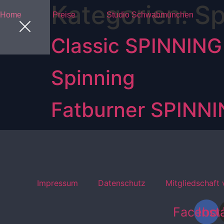
Kategorien:
Sp
Zum
Home
Preise
Studio Schwabmünchen
Inhalt
wechseln
Classic SPINNING
Spinning
Fatburner SPINN
Impressum
Datenschutz
Mitgliedschaft 
Facebo
Ins