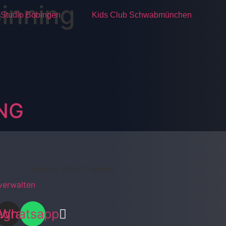
inning
Studio Bobingen
Kids Club Schwabmünchen
ING
Made by TRINITY with ❤️
verwalten
ok
tagram
Whatsapp